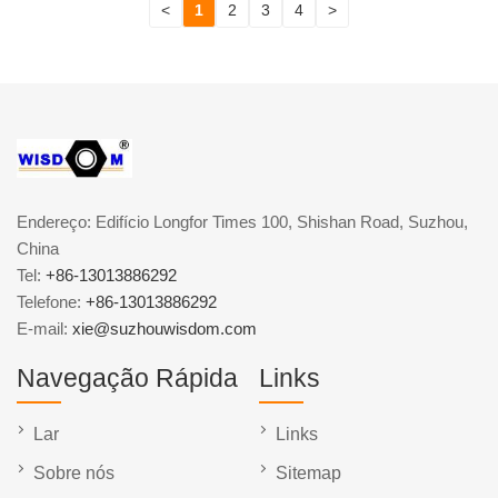
<
1
2
3
4
>
Endereço: Edifício Longfor Times 100, Shishan Road, Suzhou,
China
Tel:
+86-13013886292
Telefone:
+86-13013886292
E-mail:
xie@suzhouwisdom.com
Navegação Rápida
Links
Lar
Links
Sobre nós
Sitemap