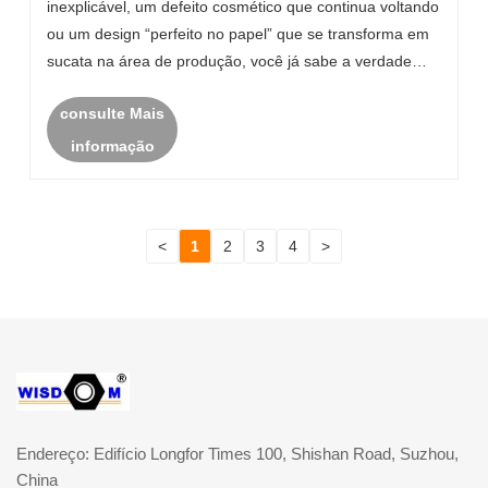
inexplicável, um defeito cosmético que continua voltando
ou um design “perfeito no papel” que se transforma em
sucata na área de produção, você já sabe a verdade
sobre as peças plásticas: são pequenos componentes
consulte Mais
que podem criar consequências muito grande......
informação
<
1
2
3
4
>
Endereço: Edifício Longfor Times 100, Shishan Road, Suzhou,
China