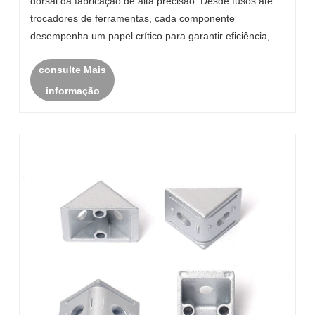
dorsal da fabricação de alta precisão. Desde fusos até
trocadores de ferramentas, cada componente
desempenha um papel crítico para garantir eficiência,
precisão e durabilidade. Este artigo explora como essas
consulte Mais
peças funcionam, como selecionar as peças c......
informação