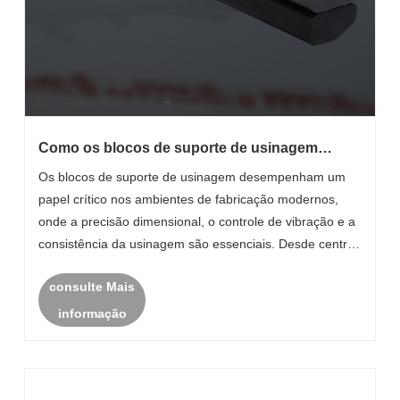
Como os blocos de suporte de usinagem
podem melhorar a precisão e a estabilidade na
Os blocos de suporte de usinagem desempenham um
fabricação industrial?
papel crítico nos ambientes de fabricação modernos,
onde a precisão dimensional, o controle de vibração e a
consistência da usinagem são essenciais. Desde centros
de usinagem CNC até sistemas de montagem
consulte Mais
automatizados, esses componentes de suporte ajud......
informação