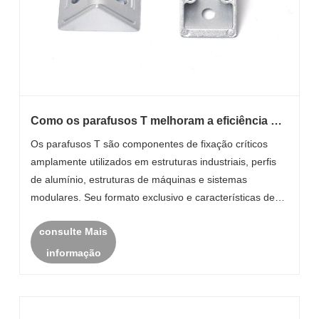
Como os parafusos T melhoram a eficiência da
montagem estrutural?
Os parafusos T são componentes de fixação críticos
amplamente utilizados em estruturas industriais, perfis
de alumínio, estruturas de máquinas e sistemas
modulares. Seu formato exclusivo e características de
distribuição de carga os tornam essenciais para
consulte Mais
aplicações que exigem alta resistência, flex......
informação