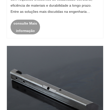
eficiência de materiais e durabilidade a longo prazo.
Entre as soluções mais discutidas na engenharia
industrial, os Fixadores Forjados a Frio e a Quente
consulte Mais
tornaram-se uma importante referênci......
informação