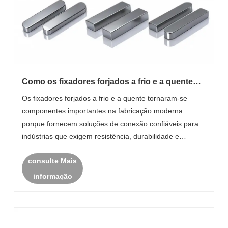
Como os fixadores forjados a frio e a quente
podem melhorar as soluções modernas de
Os fixadores forjados a frio e a quente tornaram-se
fabricação?
componentes importantes na fabricação moderna
porque fornecem soluções de conexão confiáveis ​​para
indústrias que exigem resistência, durabilidade e
precisão. Com melhorias contínuas na tecnologia de
consulte Mais
produção, os produtos de fixação forjados são a......
informação